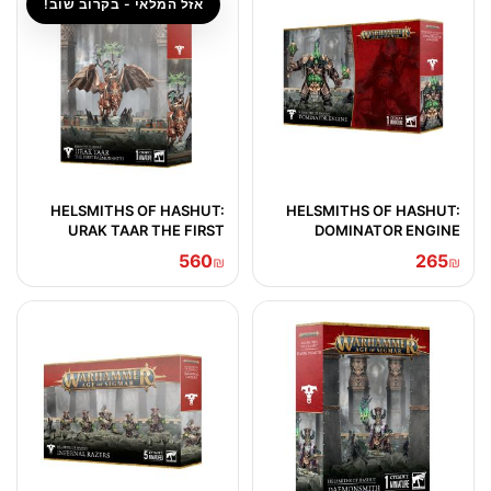
אזל המלאי - בקרוב שוב!
HELSMITHS OF HASHUT:
HELSMITHS OF HASHUT:
URAK TAAR THE FIRST
DOMINATOR ENGINE
DAEMONSMITH
560
265
₪
₪