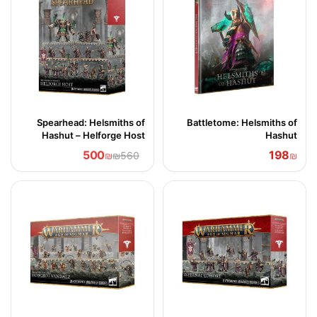
Spearhead: Helsmiths of
Battletome: Helsmiths of
Hashut – Helforge Host
Hashut
500
198
₪
₪560
₪