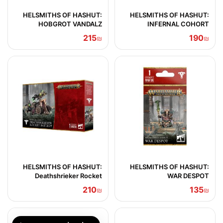
HELSMITHS OF HASHUT:
HELSMITHS OF HASHUT:
HOBGROT VANDALZ
INFERNAL COHORT
215
190
₪
₪
HELSMITHS OF HASHUT:
HELSMITHS OF HASHUT:
Deathshrieker Rocket
WAR DESPOT
Battery/Tormentor Bombard
210
135
₪
₪