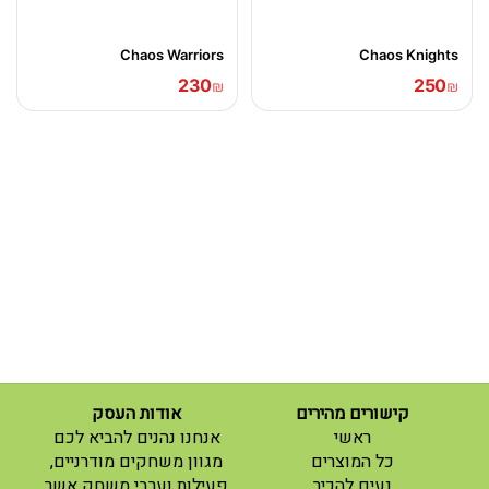
Chaos Warriors
Chaos Knights
230
250
₪
₪
קישורים מהירים
אודות העסק
(current)
ראשי
אנחנו נהנים להביא לכם
(current)
כל המוצרים
מגוון משחקים מודרניים,
נעים להכיר
פעילות וערבי משחק אשר