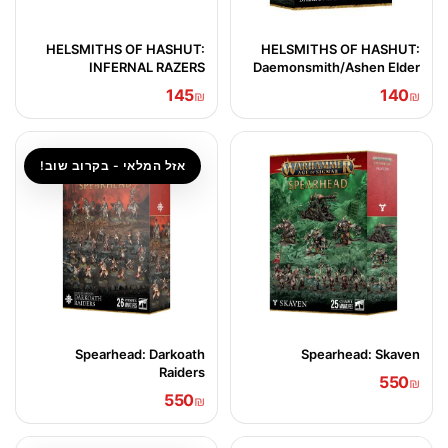
HELSMITHS OF HASHUT:
HELSMITHS OF HASHUT:
INFERNAL RAZERS
Daemonsmith/Ashen Elder
145
140
₪
₪
אזל המלאי - בקרוב שוב!
Spearhead: Darkoath
Spearhead: Skaven
Raiders
550
₪
550
₪