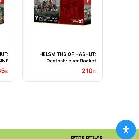
UT:
HELSMITHS OF HASHUT:
INE
Deathshrieker Rocket
Battery/Tormentor Bombard
65
210
₪
₪
קישורים מהירים