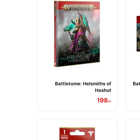
Battletome: Helsmiths of
Bat
Hashut
198
₪