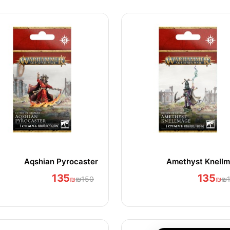
Aqshian Pyrocaster
Amethyst Knell
135
135
₪
₪150
₪
₪