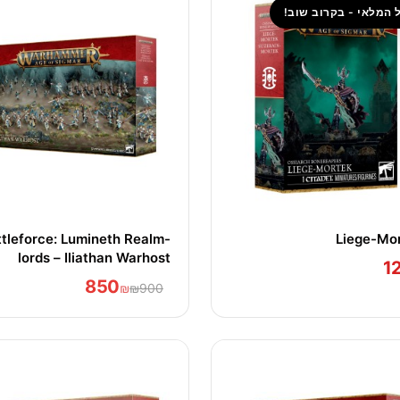
 המלאי - בקרוב שוב!
tleforce: Lumineth Realm-
Liege-Mo
lords – Iliathan Warhost
1
850
₪
₪900