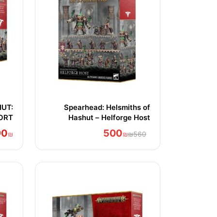
UT:
Spearhead: Helsmiths of
ORT
Hashut – Helforge Host
90
500
₪
₪
₪560