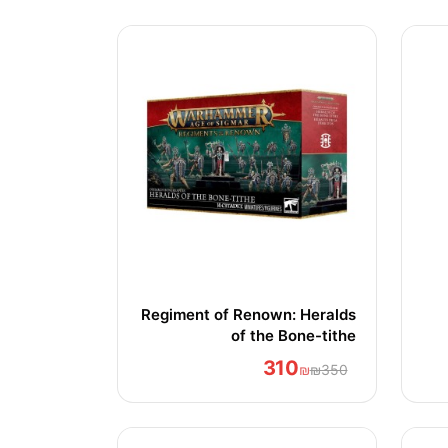
Regiment of Renown: Heralds
of the Bone-tithe
310
₪
₪350