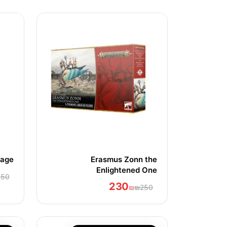
mage
Erasmus Zonn the
Enlightened One
150
230
₪
₪250