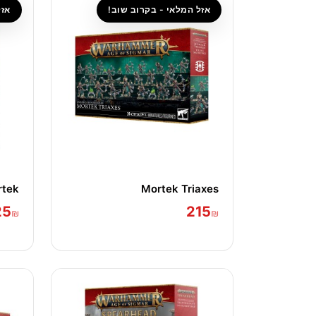
אזל המלאי - בקרוב שוב!
אזל
rtek
Mortek Triaxes
25
215
₪
₪