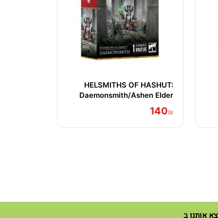
HELSMITHS OF HASHUT:
Daemonsmith/Ashen Elder
140
₪
א אותנו ב